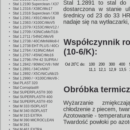
Stal 1.2891 to stal do
Stal 1.2190 Superclean / X37Cr13
dostarczona w stanie u
Stal 1.2316 / X38CrMo17
Stal 1.2316 Superclean / X38CrMo17
średnicy od 23 do 33 HR
Stal 1.2361 / X91CrMoV18
nadaje się na wytłaczarki, 
Stal 1.2363 / X100CrMoV5
Stal 1.2379 / X153CrMoV12 / NC11LV
Stal 1.2709 / X3NiCoMoTi18-9-5
Stal 1.2711 / 54NiCrMoV6
Współczynnik ro
Stal 1.2738 / 40CrMnNiMo8-6-4
Stal 1.2738 EHT PLUS / 40CrMnNiMo8-6-4
(10-6/K):
Stal 1.2764 / X19NiCrMo4
Stal 1.2767 / 45NiCrMo16
Stal 1.2796 / PH 42 SUPRA / 15NiCuAl12-10-10
Od 20˚C do:
100
200
300
400
Stal 1.2842 / 90MnCrV8 / NMV
Stal 1.2891 / 34CrAlNi7
11,1
12,1
12,9
13,5
Stal 1.2892 / X5CrNiCuNb15-5 / 1.2316 mod. / PH X SUPRA
Stal 1.2990 / ~X100CrMoV8-1-1
Stal PLAST 320
Obróbka termicz
Stal Corroplast®
Stal SUPERPLAST® 300
Stal SUPERPLAST® 400
Stal SUPERPLAST® 450
Wyżarzanie zmiękcza
Stal M 333 ISOPLAST
chłodzenie z piecem, twa
Stal M 340 ISOPLAST
Azotowanie - temperatura
Stal M 315 EXTRA
Stal M 390 MICROCLEAN
Twardość powłoki po azot
Stal M 261
Stal M 461 EXTRA