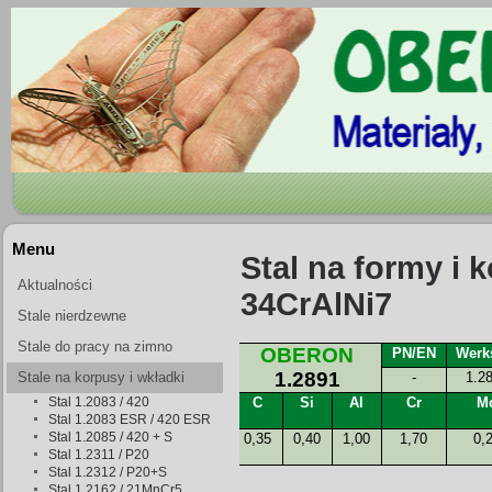
Menu
Stal na formy i 
Aktualności
34CrAlNi7
Stale nierdzewne
Stale do pracy na zimno
OBERON
PN/EN
Werks
1.2891
Stale na korpusy i wkładki
-
1.2
Stal 1.2083 / 420
C
Si
Al
Cr
M
form wtryskowych
Stal 1.2083 ESR / 420 ESR
Stal 1.2085 / 420 + S
0,35
0,40
1,00
1,70
0,
Stal 1.2311 / P20
Stal 1.2312 / P20+S
Stal 1.2162 / 21MnCr5