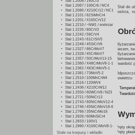
Stal 1.2008 / 140Cr3
Stal 1.2067 / 100Cr6 / NC4
Stal do u
Stal 1.2080 / X210Cr12 / NC11
ostrza,
n
Stal 1.2101 / 62SiMnCr4
Stal 1.2201 / X165CrV12
Stal 1.2210 / ~NW1 / srebrzanka
Obró
Stal 1.2235 / 80CrV2
Stal 1.2242 / 59CrV4
Stal 1.2243 / 61CrSiV5
Stal 1.2249 / 45SiCrV6
Wyżarzani
Stal 1.2327 / 86CrMoV7
piecem, t
Stal 1.2328 / 45CrMoV7
Wyżarzanie
Stal 1.2357 / 50CrMoV13-15
Hartowanie
Stal 1.2360 / X48CrMoV8-1-1
Twardość p
Stal 1.2362 / X63CrMoV5-1
Stal 1.2381 / 73MoV5-2
Odpuszcza
Stal 1.2510 / 100MnCrW4
powietrzu
Stal 1.2516 / 120WV4
Stal 1.2436 / X210CrW12
Temperat
Stal 1.2550 / 60WCrV8 / NZ3
Twardoś
Stal 1.2721 / 50NiCr13
Stal 1.2743 / 60NiCrMoV12-4
Stal 1.2746 / 45NiCrMoV16-6
Stal 1.2766 / 35NiCrMo16
Wymi
Stal 1.2826 / 60MnSiCr4
Stal 1.2833 / 100V1
Stal 1.2990 / X100CrMoV8-1-1
Pręty okrą
Pręty płas
Stale na korpusy i wkładki