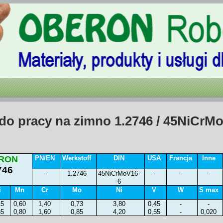
 do pracy na zimno 1.2746 / 45NiCrM
RON
PN/EN
Werkstoff
DIN
USA
Francja
Inne
746
-
1.2746
45NiCrMoV16-
-
-
-
6
i
Mn
Cr
Mo
Ni
V
W
S max
15
0,60
1,40
0,73
3,80
0,45
-
-
35
0,80
1,60
0,85
4,20
0,55
-
0,020