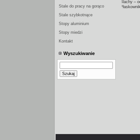
Blachy – o
form wtryskowych
Stale do pracy na gorąco
Płaskownik
Stale szybkotnące
Stopy aluminium
Stopy miedzi
Kontakt
Wyszukiwanie
Szukaj