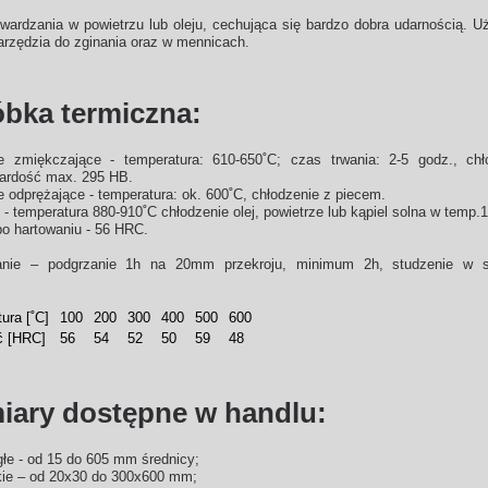
twardzania w powietrzu lub oleju, cechująca się bardzo dobra udarnością. 
arzędzia do zginania oraz w mennicach.
bka termiczna:
e zmiękczające - temperatura: 610-650˚C; czas trwania: 2-5 godz., chł
wardość max. 295 HB.
 odprężające - temperatura: ok. 600˚C, chłodzenie z piecem.
 - temperatura 880-910˚C chłodzenie olej, powietrze lub kąpiel solna w temp.
o hartowaniu - 56 HRC.
nie – podgrzanie 1h na 20mm przekroju, minimum 2h, studzenie w 
ura [˚C]
100
200
300
400
500
600
ć [HRC]
56
54
52
50
59
48
ary dostępne w handlu:
głe - od 15 do 605 mm średnicy;
kie – od 20x30 do 300x600 mm;