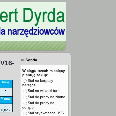
Sonda
oV16-
W ciągu trzech miesięcy
planuję zakup:
Stal na korpusy
Inne
narzędzi
-
Stal na wkładki form
Stal do pracy na zimno
P max
Stal do pracy na
-
gorąco
0,025
Stal szybkotnąca HSS