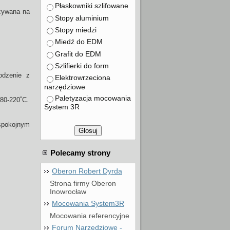
Płaskowniki szlifowane
Używana na
Stopy aluminium
Stopy miedzi
Miedź do EDM
Grafit do EDM
Szlifierki do form
odzenie z
Elektrowrzeciona
narzędziowe
Paletyzacja mocowania
180-220˚C.
System 3R
spokojnym
Głosuj
Polecamy strony
Oberon Robert Dyrda
Strona firmy Oberon
Inowrocław
Mocowania System3R
Mocowania referencyjne
Forum Narzędziowe -