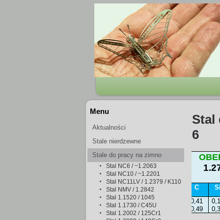
Menu
Stal
Aktualności
6
Stale nierdzewne
Stale do pracy na zimno
OBE
Stal NC6 / ~1.2063
1.2
Stal NC10 / ~1.2201
Stal NC11LV / 1.2379 / K110
C
S
Stal NMV / 1.2842
Stal 1.1520 / 1045
0,41
0,
Stal 1.1730 / C45U
0,49
0,
Stal 1.2002 / 125Cr1