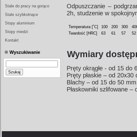
Odpuszczanie – podgrza
form wtryskowych
Stale do pracy na gorąco
2h, studzenie w spokojny
Stale szybkotnące
Stopy aluminium
Temperatura [˚C]
100
200
300
40
Stopy miedzi
Twardość [HRC]
63
61
57
52
Kontakt
Wymiary dostęp
Wyszukiwanie
Pręty okrągłe - od 15 do
Szukaj
Pręty płaskie – od 20x3
Blachy – od 15 do 50 mm
Płaskowniki szlifowane –