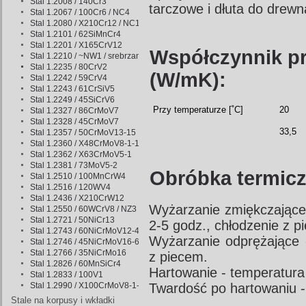
Stal 1.2008 / 140Cr3
tarczowe i dłuta do drewn
Stal 1.2067 / 100Cr6 / NC4
Stal 1.2080 / X210Cr12 / NC11
Stal 1.2101 / 62SiMnCr4
Stal 1.2201 / X165CrV12
Współczynnik pr
Stal 1.2210 / ~NW1 / srebrzanka
Stal 1.2235 / 80CrV2
(W/mK):
Stal 1.2242 / 59CrV4
Stal 1.2243 / 61CrSiV5
Stal 1.2249 / 45SiCrV6
Przy temperaturze [˚C]
20
Stal 1.2327 / 86CrMoV7
Stal 1.2328 / 45CrMoV7
33,5
Stal 1.2357 / 50CrMoV13-15
Stal 1.2360 / X48CrMoV8-1-1
Stal 1.2362 / X63CrMoV5-1
Stal 1.2381 / 73MoV5-2
Obróbka termicz
Stal 1.2510 / 100MnCrW4
Stal 1.2516 / 120WV4
Stal 1.2436 / X210CrW12
Wyżarzanie zmiękczające 
Stal 1.2550 / 60WCrV8 / NZ3
Stal 1.2721 / 50NiCr13
2-5 godz., chłodzenie z 
Stal 1.2743 / 60NiCrMoV12-4
Wyżarzanie odprężające 
Stal 1.2746 / 45NiCrMoV16-6
Stal 1.2766 / 35NiCrMo16
z piecem.
Stal 1.2826 / 60MnSiCr4
Hartowanie - temperatura
Stal 1.2833 / 100V1
Stal 1.2990 / X100CrMoV8-1-1
Twardość po hartowaniu 
Stale na korpusy i wkładki