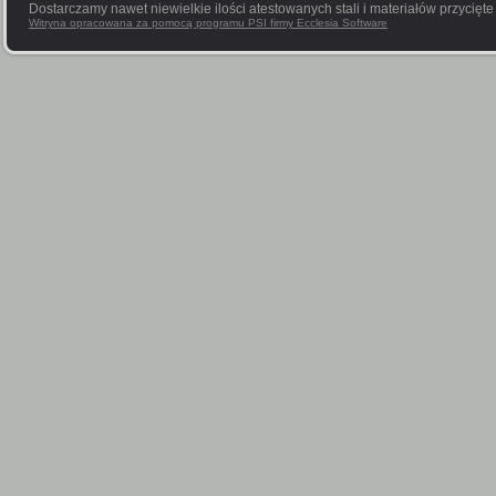
Dostarczamy nawet niewielkie ilości atestowanych stali i materiałów przycięt
Witryna opracowana za pomocą programu PSI firmy Ecclesia Software