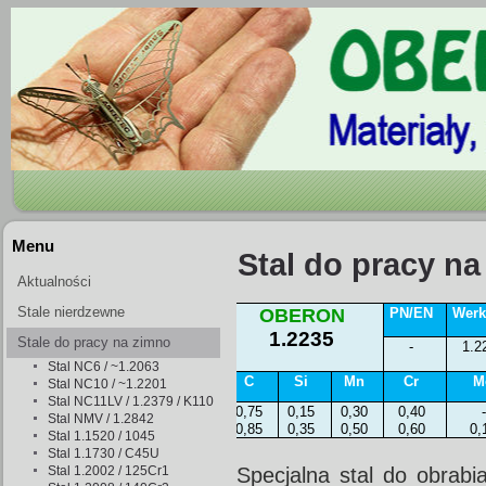
Menu
Stal do pracy na
Aktualności
Stale nierdzewne
OBERON
PN/EN
Werk
1.2235
Stale do pracy na zimno
-
1.2
Stal NC6 / ~1.2063
C
Si
Mn
Cr
M
Stal NC10 / ~1.2201
Stal NC11LV / 1.2379 / K110
0,75
0,15
0,30
0,40
-
Stal NMV / 1.2842
0,85
0,35
0,50
0,60
0,
Stal 1.1520 / 1045
Stal 1.1730 / C45U
Stal 1.2002 / 125Cr1
Specjalna stal do obrabi