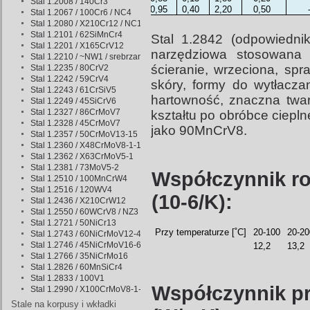
Stal 1.2008 / 140Cr3
0,95
0,40
2,20
0,50
Stal 1.2067 / 100Cr6 / NC4
Stal 1.2080 / X210Cr12 / NC11
Stal 1.2101 / 62SiMnCr4
Stal 1.2842 (odpowiednik
Stal 1.2201 / X165CrV12
narzędziowa stosowana
Stal 1.2210 / ~NW1 / srebrzanka
ścieranie, wrzeciona, spr
Stal 1.2235 / 80CrV2
Stal 1.2242 / 59CrV4
skóry, formy do wytłacza
Stal 1.2243 / 61CrSiV5
hartowność, znaczna twar
Stal 1.2249 / 45SiCrV6
Stal 1.2327 / 86CrMoV7
kształtu po obróbce ciep
Stal 1.2328 / 45CrMoV7
jako 90MnCrV8.
Stal 1.2357 / 50CrMoV13-15
Stal 1.2360 / X48CrMoV8-1-1
Stal 1.2362 / X63CrMoV5-1
Stal 1.2381 / 73MoV5-2
Współczynnik ro
Stal 1.2510 / 100MnCrW4
Stal 1.2516 / 120WV4
(10-6/K):
Stal 1.2436 / X210CrW12
Stal 1.2550 / 60WCrV8 / NZ3
Stal 1.2721 / 50NiCr13
Przy temperaturze [˚C]
20-100
20-20
Stal 1.2743 / 60NiCrMoV12-4
Stal 1.2746 / 45NiCrMoV16-6
12,2
13,2
Stal 1.2766 / 35NiCrMo16
Stal 1.2826 / 60MnSiCr4
Stal 1.2833 / 100V1
Współczynnik pr
Stal 1.2990 / X100CrMoV8-1-1
Stale na korpusy i wkładki