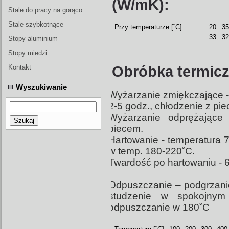
(W/mK):
form wtryskowych
Stale do pracy na gorąco
Stale szybkotnące
Przy temperaturze [˚C]
20
35
33
32
Stopy aluminium
Stopy miedzi
Kontakt
Obróbka termicz
Wyszukiwanie
Wyżarzanie zmiękczające - 
2-5 godz., chłodzenie z pi
Wyżarzanie odprężające 
Szukaj
piecem.
Hartowanie - temperatura 7
w temp. 180-220˚C.
Twardość po hartowaniu - 
Odpuszczanie – podgrzani
studzenie w spokojnym
odpuszczanie w 180˚C