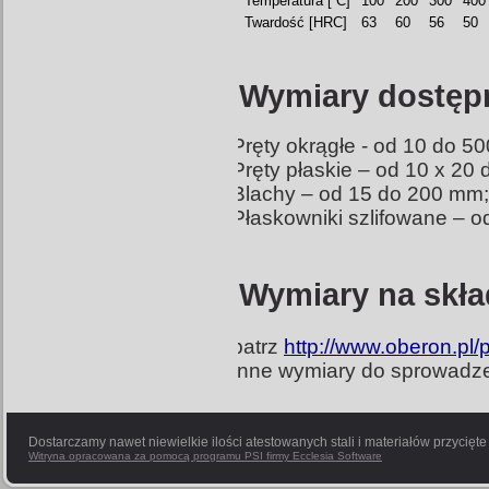
Temperatura [˚C]
100
200
300
400
Twardość [HRC]
63
60
56
50
Wymiary dostęp
Pręty okrągłe - od 10 do 5
Pręty płaskie – od 10 x 20
Blachy – od 15 do 200 mm;
Płaskowniki szlifowane – o
Wymiary na skła
patrz
http://www.oberon.pl
Inne wymiary do sprowadzeni
Dostarczamy nawet niewielkie ilości atestowanych stali i materiałów przycięt
Witryna opracowana za pomocą programu PSI firmy Ecclesia Software