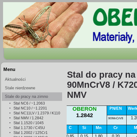
Menu
Stal do pracy na
Aktualności
90MnCrV8 / K720
Stale nierdzewne
NMV
Stale do pracy na zimno
Stal NC6 / ~1.2063
OBERON
Stal NC10 / ~1.2201
PN/EN
Werk
Stal NC11LV / 1.2379 / K110
1.2842
1.2
Stal NMV / 1.2842
90Mn
CrV8
Stal 1.1520 / 1045
C
Si
Mn
Cr
M
Stal 1.1730 / C45U
Stal 1.2002 / 125Cr1
0,85
0,15
1,80
0,20