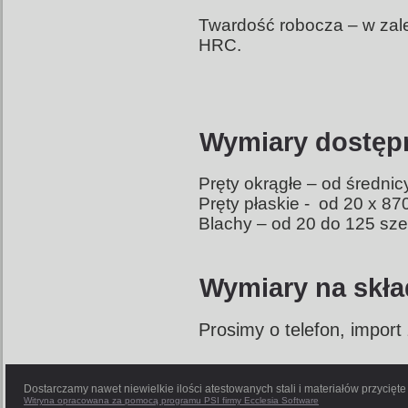
Twardość robocza –
w zal
HRC.
Wymiary dostęp
Pręty okrągłe – od średni
Pręty płaskie -
od 20 x 87
Blachy – od 20 do 125 sz
Wymiary na skła
Prosimy o telefon, import
Dostarczamy nawet niewielkie ilości atestowanych stali i materiałów przycięt
Witryna opracowana za pomocą programu PSI firmy Ecclesia Software