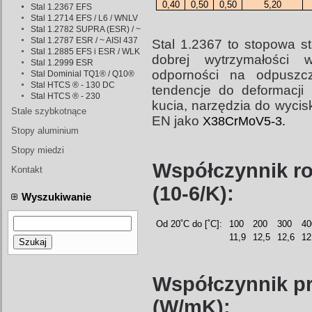
0,40
0,50
0,50
5,20
Stal 1.2367 EFS
Stal 1.2714 EFS / L6 / WNLV
Stal 1.2782 SUPRA (ESR) / ~ 1.4841 ESR
Stal 1.2787 ESR / ~ AISI 437
Stal 1.2367 to stopowa s
Stal 1.2885 EFS i ESR / WLK i WLKż
dobrej wytrzymałości 
Stal 1.2999 ESR
odporności na odpuszcz
Stal Dominial TQ1® / Q10®
Stal HTCS ® - 130 DC
tendencje do deformacji
Stal HTCS ® - 230
kucia, narzędzia do wyci
Stale szybkotnące
EN jako
X38CrMoV5-3.
Stopy aluminium
Stopy miedzi
Współczynnik ro
Kontakt
(10-6/K):
Wyszukiwanie
Od 20˚C do [˚C]:
100
200
300
40
11,9
12,5
12,6
12
Szukaj
Współczynnik pr
(W/mK):