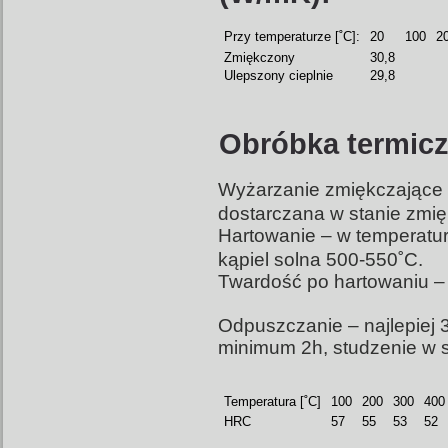
Przy temperaturze [˚C]:
20
100
2
Zmiękczony
30,8
Ulepszony cieplnie
29,8
Obróbka termicz
Wyżarzanie zmiękczające
dostarczana w stanie zmi
Hartowanie – w temperaturz
kąpiel solna 500-550˚C.
Twardość po hartowaniu –
Odpuszczanie – najlepiej 3
minimum 2h, studzenie w 
Temperatura [˚C]
100
200
300
400
HRC
57
55
53
52