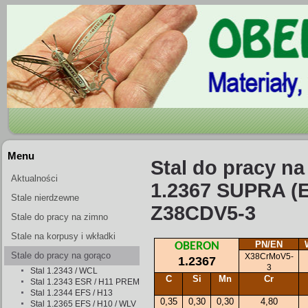
Menu
Stal do pracy na
Aktualności
1.2367 SUPRA (E
Stale nierdzewne
Z38CDV5-3
Stale do pracy na zimno
Stale na korpusy i wkładki
PN/EN
OBERON
form wtryskowych
Stale do pracy na gorąco
X38CrMoV5-
1.2367
3
Stal 1.2343 / WCL
C
Si
Mn
Cr
Stal 1.2343 ESR / H11 PREMIUM
Stal 1.2344 EFS / H13
0,35
0,30
0,30
4,80
Stal 1.2365 EFS / H10 / WLV