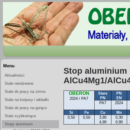
Menu
Stop aluminium P
Aktualności
AlCu4Mg1/AlCu4M
Stale nierdzewne
Stale do pracy na zimno
OBERON
Stare
PN
PN
EN
2024 / PA7
Stale na korpusy i wkładki
PA7
2024
form wtryskowych
Stale do pracy na gorąco
Si
Fe
Cu
Mn
Stale szybkotnące
0,50
0,50
3,80
0,30
4,90
0,90
Stopy aluminium