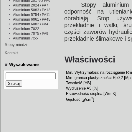
Aluminium 2017A / PA6
Stopy aluminiu
Aluminium 2024 / PA7
Aluminium 5083 / PA13
odporność na utlenian
Aluminium 5754 / PA11
obrabiają. Stop uży
Aluminium 6061 / PA45
przekładnie i wałki, śr
Aluminium 6082 / PA4
Aluminium 7022
części zaworów hydraulicz
Aluminium 7075 / PA9
przekładnie ślimakowe i s
Aluminium 7xxx
Stopy miedzi
Kontakt
Właściwości
Wyszukiwanie
Min. Wytrzymałość na rozciąganie Rm
Min. granica plastyczności Rp0,2 [Mpa
Twardość [HB]
Szukaj
Wydłużenie A5 [%]
Przewodność cieplna [W/mK]
3
Gęstość [g/cm
]