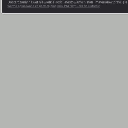
Dostarczamy nawet niewielkie ilości atestowanych stali i materiałów przycięt
Witryna opracowana za pomocą programu PSI firmy Ecclesia Software